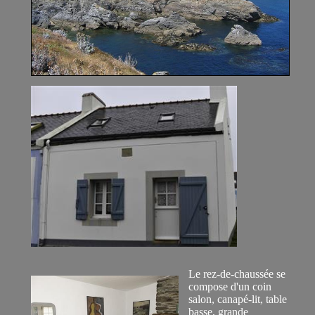
Le rez-de-chaussée se
compose d'un coin
salon, canapé-lit, table
basse, grande