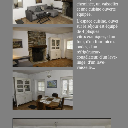
cheminée, un vaisselier
et une cuisine ouverte
équipée.
L'espace cuisine, ouvert
sur le séjour est équipée
de 4 plaques
vitroceramiques, d'un
four, d'un four micro-
ondes, d'un
réfrigérateur-
congélateur, d'un lave-
linge, d'un lave-
vaisselle...