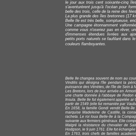
le jour aux trois cent soixante-cinq îl
s'aventurèrent jusqu'à l'océan pour for
belle des trois, celle de la reine des fées
La plus grande des îles bretonnes (17 k
Belle Ile est très belle, somptueuse, en
Une campagne étonnamment vallonnée 
comme vous n'oseriez pas en rêver, un
d'immenses étendues livrées aux aj
petits ports naturels se faufilant dans l
couleurs flamboyantes.
Belle Ile changea souvent de nom au cours
Vindilis qui désigna l'île pendant la pé
puissance des Vénètes, de l'île de Sein à 
Les Bretons, lors de leur arrivée en Armo
une charte donnée à l'abbaye de Redon e
Insula. Belle Ile fut également appelée ar G
partir de 1549 (elle fut remaniée par Vaub
En 1658, la famille Gondi vendit Belle-île
marquise Madeleine de Castille, la conse
racheta. Le roi loua Belle-île à la Compagn
suivante aux fermiers généraux. Elle compta
Malgré la résistance du chevalier de Sai
Hodgson, le 9 juin 1761. Elle fut échangée
En 1763, trois chefs de familles acadien