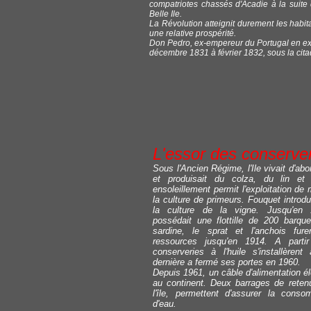
compatriotes chassés d'Acadie à la suite d
Belle Ile.
La Révolution atteignit durement les habita
une relative prospérité.
Don Pedro, ex-empereur du Portugal en exil
décembre 1831 à février 1832, sous la cita
L'essor des conserver
Sous l'Ancien Régime, l'Ile vivait d'abor
et produisait du colza, du lin e
ensoleillement permit l'exploitation de
la culture de primeurs. Fouquet introd
la culture de la vigne. Jusqu'en 
possédait une flottille de 200 barq
sardine, le sprat et l'anchois fure
ressources jusqu'en 1914. A part
conserveries à l'huile s'installèrent
dernière a fermé ses portes en 1960.
Depuis 1961, un câble d'alimentation élec
au continent. Deux barrages de reten
l'île, permettent d'assurer la conso
d'eau.